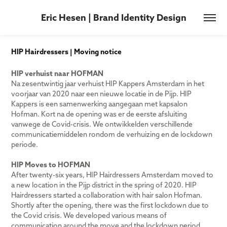
Eric Hesen | Brand Identity Design
HIP Hairdressers | Moving notice
HIP verhuist naar HOFMAN
Na zesentwintig jaar verhuist HIP Kappers Amsterdam in het
voorjaar van 2020 naar een nieuwe locatie in de Pijp. HIP
Kappers is een samenwerking aangegaan met kapsalon
Hofman. Kort na de opening was er de eerste afsluiting
vanwege de Covid-crisis. We ontwikkelden verschillende
communicatiemiddelen rondom de verhuizing en de lockdown
periode.
HIP Moves to HOFMAN
After twenty-six years, HIP Hairdressers Amsterdam moved to
a new location in the Pijp district in the spring of 2020. HIP
Hairdressers started a collaboration with hair salon Hofman.
Shortly after the opening, there was the first lockdown due to
the Covid crisis. We developed various means of
communication around the move and the lockdown period.