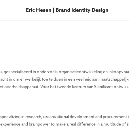
Eric Hesen | Brand Identity Design
u, gespecialiseerd in onderzoek, organisatieontwikkeling en inkoopvraags
ht in om er werkelijk toe te doen in een veelheid aan maatschappelijke
p het overheidsapparaat. Voor het tweede lustrum van Significant ontwi
specializing in research, organizational development and procurement iss
perience and brainpower to make a real difference in a multitude of soc